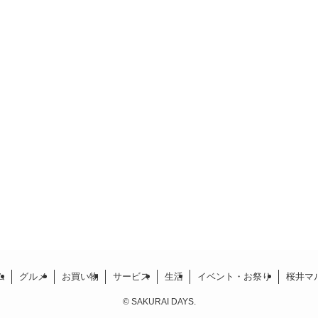
ム
グルメ
お買い物
サービス
生活
イベント・お祭り
桜井マ
©
SAKURAI DAYS.