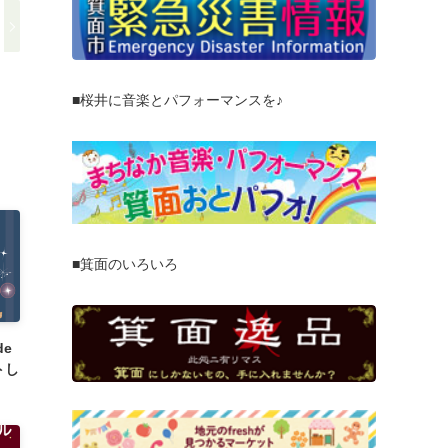
■桜井に音楽とパフォーマンスを♪
■箕面のいろいろ
de
トし