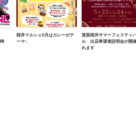
桜井マルシェ5月はカレーがテ
箕面桜井サマーフェスティ
準時
ーマ♪
ル 出店希望者説明会が開
れます