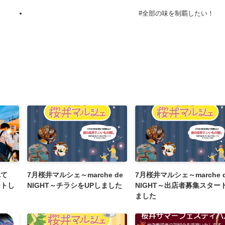
#全部の味を制覇したい！
れて
7月桜井マルシェ～marche de
7月桜井マルシェ～marche 
ートし
NIGHT～チラシをUPしました
NIGHT～出店者募集スター
ました